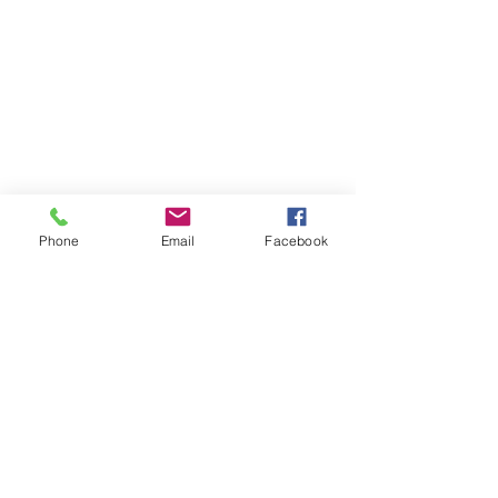
NOTRE ACTUALITE
Tel:
060-605-0984
Email:
studio.diabolo@gmail.co
Phone
Email
Facebook
m
Nom
Adresse Email
j'accepte la politiqie de
confidentialitée