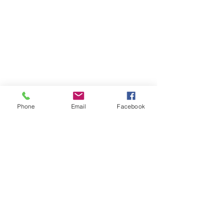
NOTRE ACTUALITE
Tel:
060-605-0984
Email:
studio.diabolo@gmail.co
Phone
Email
Facebook
m
Nom
Adresse Email
j'accepte la politiqie de
confidentialitée